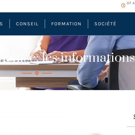
07 
ÉS
CONSEIL
FORMATION
SOCIÉTÉ
chise: les informations 