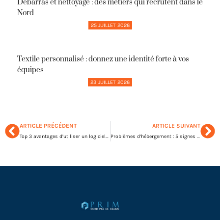
Débarras et nettoyage : des métiers qui recrutent dans le
Nord
25 JUILLET 2026
Textile personnalisé : donnez une identité forte à vos
équipes
23 JUILLET 2026
ARTICLE PRÉCÉDENT
ARTICLE SUIVANT
Top 3 avantages d’utiliser un logiciel de location saisonnière
Problèmes d’hébergement : 5 signes qu’il est temps de changer de prestataire de service