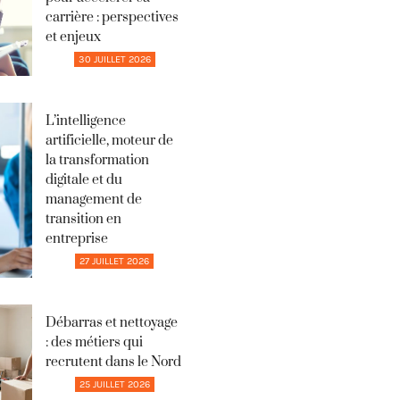
carrière : perspectives
et enjeux
30 JUILLET 2026
L’intelligence
artificielle, moteur de
la transformation
digitale et du
management de
transition en
entreprise
27 JUILLET 2026
Débarras et nettoyage
: des métiers qui
recrutent dans le Nord
25 JUILLET 2026