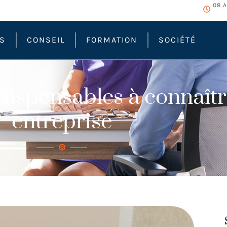
08 A
ÉS
CONSEIL
FORMATION
SOCIÉTÉ
ndispensables à connaît
entreprise