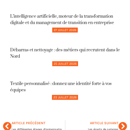
L’intelligence artificielle, moteur de la transformation
digitale et du management de transition en entreprise
27 JUILLET 2026
Débarras et nettoyage : des métiers qui recrutent dans le
Nord
25 JUILLET 2026
Textile personnalisé : donnez une identité forte à vos
équipes
23 JUILLET 2026
ARTICLE PRÉCÉDENT
ARTICLE SUIVANT
Les différentes étapes d’organisation d’une journée sécurité au sein de l’entreprise
Les écarts de salaires