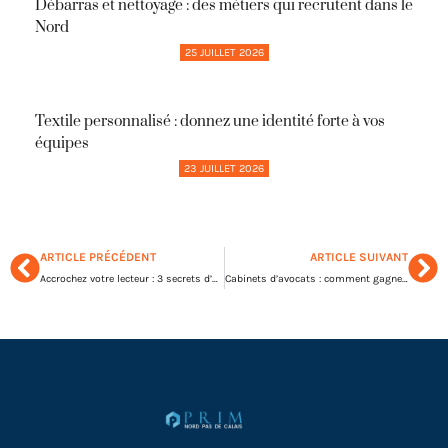
Débarras et nettoyage : des métiers qui recrutent dans le
Nord
25 JUILLET 2026
Textile personnalisé : donnez une identité forte à vos
équipes
23 JUILLET 2026
ARTICLE PRÉCÉDENT
ARTICLE SUIVANT
Accrochez votre lecteur : 3 secrets d’un contenu cohérent et cohésif
Cabinets d’avocats : comment gagner en flexibilité au travail