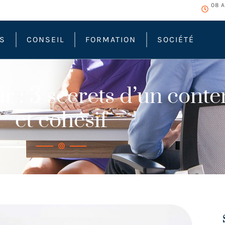
08 A
ÉS
CONSEIL
FORMATION
SOCIÉTÉ
r : 3 secrets d’un cont
et cohésif