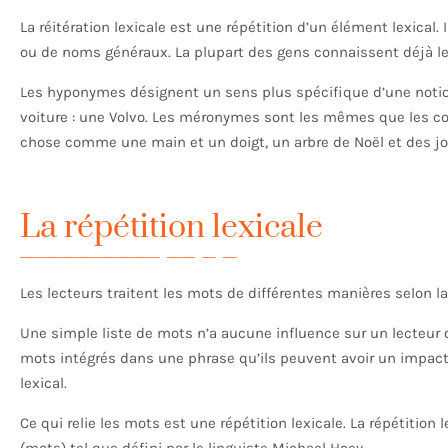
La réitération lexicale est une répétition d’un élément lexica
ou de noms généraux. La plupart des gens connaissent déjà l
Les hyponymes désignent un sens plus spécifique d’une notion
voiture : une Volvo. Les méronymes sont les mêmes que les co
chose comme une main et un doigt, un arbre de Noël et des jou
La répétition lexicale
Les lecteurs traitent les mots de différentes manières selon la
Une simple liste de mots n’a aucune influence sur un lecteur 
mots intégrés dans une phrase qu’ils peuvent avoir un impact 
lexical.
Ce qui relie les mots est une répétition lexicale. La répétition
(mots) tel que défini par le linguiste Michael Hoey.