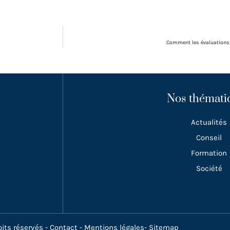
Comment les évaluations à
Nos thémati
Actualités
Conseil
Formation
Société
its réservés -
Contact
-
Mentions légales
-
Sitemap