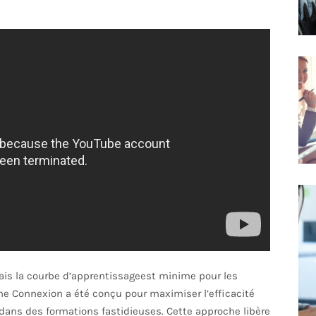
mais la courbe d’apprentissageest minime pour les
Time Connexion a été conçu pour maximiser l’efficacité
dans des formations fastidieuses. Cette approche libère