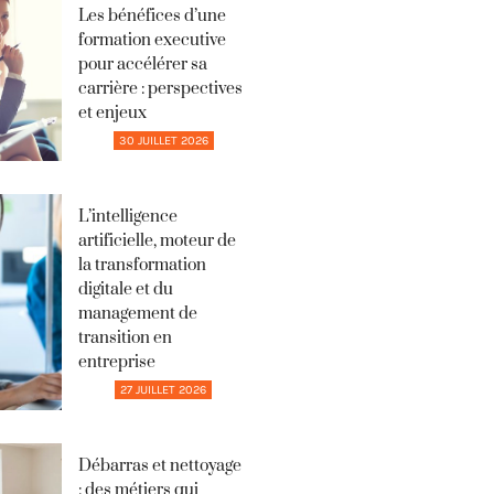
Les bénéfices d’une
formation executive
pour accélérer sa
carrière : perspectives
et enjeux
30 JUILLET 2026
L’intelligence
artificielle, moteur de
la transformation
digitale et du
management de
transition en
entreprise
27 JUILLET 2026
Débarras et nettoyage
: des métiers qui