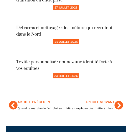
transition en entreprise
27 JUILLET 2026
Débarras et nettoyage : des métiers qui recrutent
dans le Nord
25 JUILLET 2026
Textile personnalisé : donnez une identité forte à
vos équipes
23 JUILLET 2026
ARTICLE PRÉCÉDENT
ARTICLE SUIVANT
Quand le marché de l’emploi se réinvente : les nouvelles tendances à connaître
Métamorphose des métiers : l’entreprise de demain en marche !