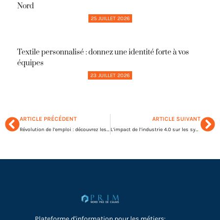
Nord
25 JUILLET 2026
Textile personnalisé : donnez une identité forte à vos
équipes
23 JUILLET 2026
ARTICLE PRÉCÉDENT
ARTICLE SUIVANT
Révolution de l’emploi : découvrez les tendances qui bousculent les entreprises
L’impact de l’industrie 4.0 sur les systèmes de convoyeurs alimentaires : vers des usines intelligentes
Plateforme d'information pour les métiers: