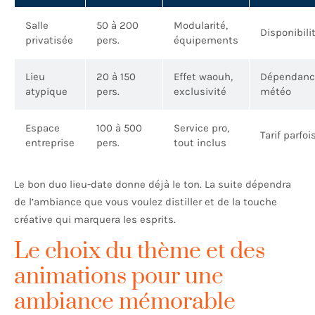
Salle
50 à 200
Modularité,
Disponibilit
privatisée
pers.
équipements
Lieu
20 à 150
Effet waouh,
Dépendance
atypique
pers.
exclusivité
météo
Espace
100 à 500
Service pro,
Tarif parfoi
entreprise
pers.
tout inclus
Le bon duo lieu-date donne déjà le ton. La suite dépendra
de l’ambiance que vous voulez distiller et de la touche
créative qui marquera les esprits.
Le choix du thème et des
animations pour une
ambiance mémorable