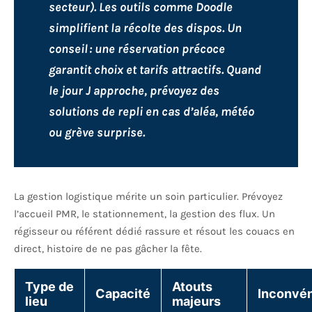
secteur). Les outils comme Doodle
simplifient la récolte des dispos. Un
conseil : une réservation précoce
garantit choix et tarifs attractifs. Quand
le jour J approche, prévoyez des
solutions de repli en cas d’aléa, météo
ou grève surprise.
La gestion logistique mérite un soin particulier. Prévoyez
l’accueil PMR, le stationnement, la gestion des flux. Un
régisseur ou référent dédié rassure et résout les couacs en
direct, histoire de ne pas gâcher la fête.
Type de
Atouts
Capacité
Inconvén
lieu
majeurs