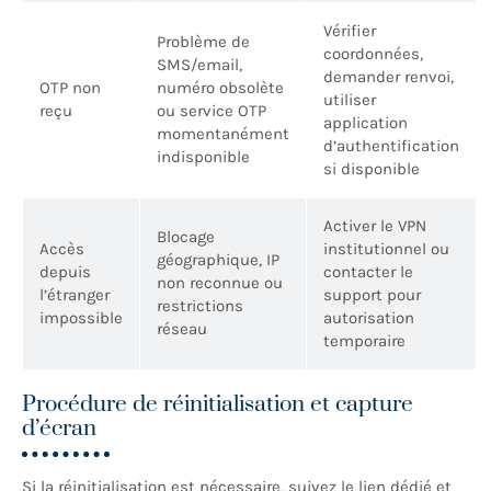
Vérifier
Problème de
coordonnées,
SMS/email,
demander renvoi,
OTP non
numéro obsolète
utiliser
reçu
ou service OTP
application
momentanément
d’authentification
indisponible
si disponible
Activer le VPN
Blocage
Accès
institutionnel ou
géographique, IP
depuis
contacter le
non reconnue ou
l’étranger
support pour
restrictions
impossible
autorisation
réseau
temporaire
Procédure de réinitialisation et capture
d’écran
Si la réinitialisation est nécessaire, suivez le lien dédié et