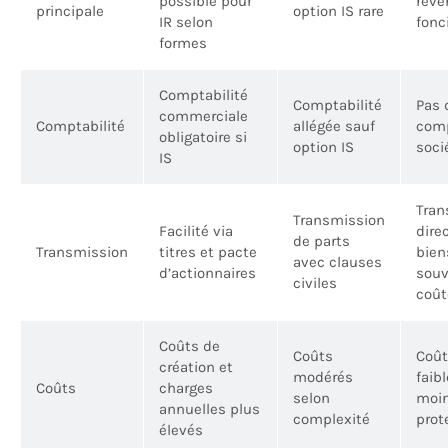
possible pour
reve
principale
option IS rare
IR selon
fonc
formes
Comptabilité
Comptabilité
Pas 
commerciale
Comptabilité
allégée sauf
comp
obligatoire si
option IS
soci
IS
Tran
Transmission
Facilité via
dire
de parts
Transmission
titres et pacte
bien
avec clauses
d’actionnaires
souv
civiles
coût
Coûts de
Coûts
Coût
création et
modérés
faib
Coûts
charges
selon
moin
annuelles plus
complexité
prot
élevés