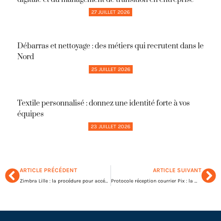
27 JUILLET 2026
Débarras et nettoyage : des métiers qui recrutent dans le
Nord
25 JUILLET 2026
Textile personnalisé : donnez une identité forte à vos
équipes
23 JUILLET 2026
ARTICLE PRÉCÉDENT
ARTICLE SUIVANT
Zimbra Lille : la procédure pour accéder rapidement au webmail universitaire
Protocole réception courrier Pix : la méthode pour réussir la certification