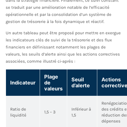
dans la stratégie financière. Finalement, ce suivi constant
se traduit par une amélioration notable de l’efficacité
opérationnelle et par la consolidation d’un système de
gestion de trésorerie à la fois dynamique et réactif.
Un autre tableau peut être proposé pour mettre en exergue
les indicateurs clés de suivi de la trésorerie et des flux
financiers en définissant notamment les plages de
valeurs, les seuils d’alerte ainsi que les actions correctives
associées, comme illustré ci-après :
Plage
Seuil
Actions
Indicateur
de
d’alerte
correctiv
valeurs
Renégociatio
Ratio de
Inférieur à
des crédits e
1,5 – 3
liquidité
1,5
réduction de
dépenses