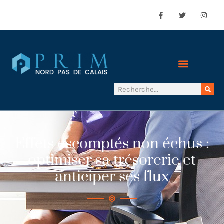
Effets escomptés non échus :
optimiser sa trésorerie et
anticiper ses flux