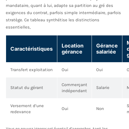
mandataire, quant à lui, adapte sa partition au gré des
exigences du contrat, parfois simple intermédiaire, parfois
stratège. Ce tableau synthétise les distinctions
essentielles,
Location
Gérance
Caractéristiques
gérance
salariée
Transfert exploitation
Oui
Oui
O
Commerçant
Statut du gérant
Salarie
M
indépendant
Versement d’une
S
Oui
Non
redevance
m
Vous ne pouvez ignorer cet éventail d’approches
, tant les