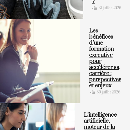
?
31 juillet 2026
•
Les
bénéfices
d’une
formation
executive
pour
accélérer sa
carrière :
perspectives
et enjeux
30 juillet 2026
•
L’intelligence
artificielle,
moteur de la