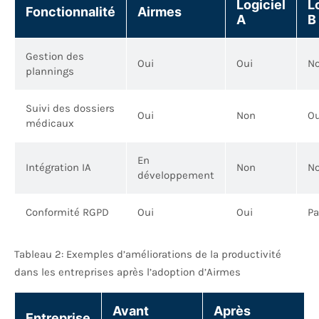
Logiciel
L
Fonctionnalité
Airmes
A
B
Gestion des
Oui
Oui
N
plannings
Suivi des dossiers
Oui
Non
Ou
médicaux
En
Intégration IA
Non
N
développement
Conformité RGPD
Oui
Oui
Pa
Tableau 2: Exemples d’améliorations de la productivité
dans les entreprises après l’adoption d’Airmes
Avant
Après
Entreprise