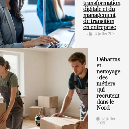
transformation
digitale et du
management
de transition
en entreprise
27 juillet 2026
•
Débarras
et
nettoyage
: des
métiers
qui
recrutent
dans le
Nord
•
25 juillet
2026