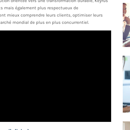
lution orientée vers une transformation durable, Keyrus
nts mais également plus respectueux de
ent mieux comprendre leurs clients, optimiser leurs
arché mondial de plus en plus concurrentiel.