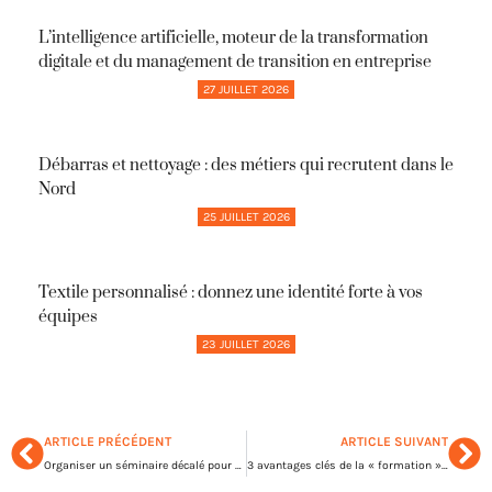
L’intelligence artificielle, moteur de la transformation
digitale et du management de transition en entreprise
27 JUILLET 2026
Débarras et nettoyage : des métiers qui recrutent dans le
Nord
25 JUILLET 2026
Textile personnalisé : donnez une identité forte à vos
équipes
23 JUILLET 2026
ARTICLE PRÉCÉDENT
ARTICLE SUIVANT
Organiser un séminaire décalé pour votre entreprise : 10 idées d’activités insolites
3 avantages clés de la « formation » des entrepreneurs indépendants